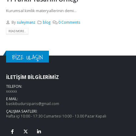
Kurumsal kimlik materyallerinin demi...
By
suleymanz
blog
0 Comments
READ MORE...
BİZE ULAŞIN
İLETİŞİM BİLGİLERİMİZ
TELEFON:
xxxxxx
E-MAİL:
baskibudursiparis@gmail.com
ÇALIŞMA SAATLERİ:
Hafta içi 10:00 - 17:30 Cumartesi 10:00 - 13.00 Pazar Kapalı