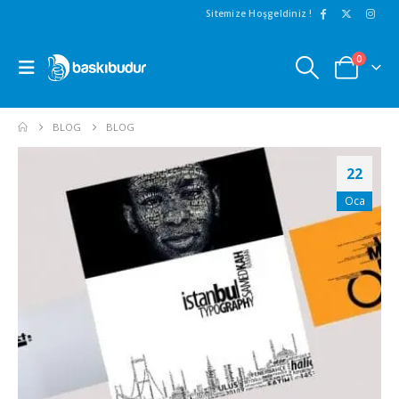
Sitemize Hoşgeldiniz !
0
BLOG
BLOG
22
Oca