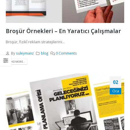
Broşür Örnekleri – En Yaratıcı Çalışmalar
Broşür, fizikî reklam stratejilerini...
By
suleymanz
blog
0 Comments
READ MORE...
02
Oca