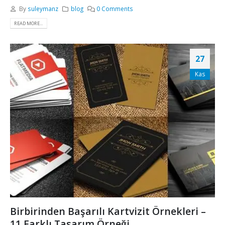
By
suleymanz
blog
0 Comments
READ MORE...
27
Kas
Birbirinden Başarılı Kartvizit Örnekleri –
11 Farklı Tasarım Örneği