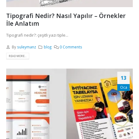
Tipografi Nedir? Nasıl Yapılır – Örnekler
İle Anlatım
Tipografi nedir?: çeşitli yazı tiple...
By
suleymanz
blog
0 Comments
READ MORE...
13
Oca