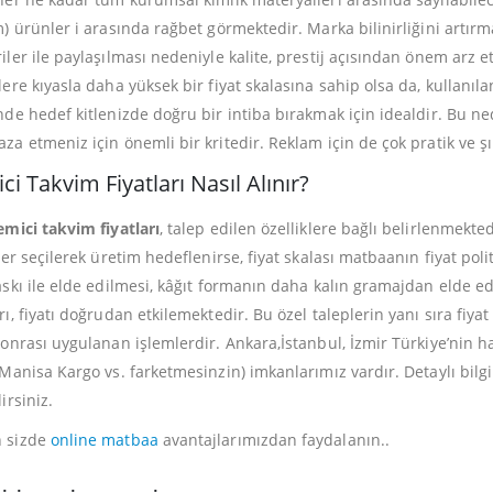
m) ürünler i arasında rağbet görmektedir. Marka bilinirliğini artırm
iler ile paylaşılması nedeniyle kalite, prestij açısından önem arz
lere kıyasla daha yüksek bir fiyat skalasına sahip olsa da, kullanı
nde hedef kitlenizde doğru bir intiba bırakmak için idealdir. Bu ne
za etmeniz için önemli bir kritedir. Reklam için de çok pratik ve şı
i Takvim Fiyatları Nasıl Alınır?
emici takvim fiyatları
, talep edilen özelliklere bağlı belirlenmek
kler seçilerek üretim hedeflenirse, fiyat skalası matbaanın fiyat p
askı ile elde edilmesi, kâğıt formanın daha kalın gramajdan elde ed
ı, fiyatı doğrudan etkilemektedir. Bu özel taleplerin yanı sıra fiyat 
sonrası uygulanan işlemlerdir. Ankara,İstanbul, İzmir Türkiye’nin h
 Manisa Kargo vs. farketmesinzin) imkanlarımız vardır. Detaylı bilgi
irsiniz.
 sizde
online matbaa
avantajlarımızdan faydalanın..