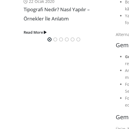
13 Ocak 2020
2 Ocak 20
Bo
kâ
lır –
Broşür Örnekleri – En Yaratıcı
Katalog Ça
Ya
Çalışmalar
Yapılmama
fo
Read More
Read More
Altern
Gemi
G
re
An
mü
Fo
Se
Fo
ed
Gemi
Ürün, 