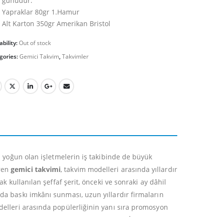
günüdür.
Yapraklar 80gr 1.Hamur
Alt Karton 350gr Amerikan Bristol
ability:
Out of stock
gories:
Gemici Takvim
,
Takvimler
ği yoğun olan işletmelerin iş takibinde de büyük
ören
gemici takvimi
, takvim modelleri arasında yıllardır
ak kullanılan şeffaf şerit, önceki ve sonraki ay dâhil
da baskı imkânı sunması, uzun yıllardır firmaların
odelleri arasında popülerliğinin yanı sıra promosyon