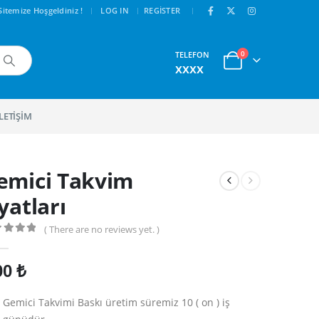
|
|
Sitemize Hoşgeldiniz !
LOG IN
REGISTER
0
TELEFON
xxxx
İLETIŞIM
emici Takvim
yatları
( There are no reviews yet. )
ut of 5
00
₺
Gemici Takvimi Baskı üretim süremiz 10 ( on ) iş