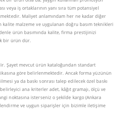
ası veya iş ortaklarının yanı sıra tüm potansiyel
 etmektedir. Maliyet anlamındam her ne kadar diğer
lan kalite malzeme ve uygulanan doğru basım teknikleri
denle ürün basımında kalite, firma prestijinizi
k bir ürün dür.
tedir. Şayet mevcut ürün kataloğundan standart
olitikasına göre belirlenmektedir. Ancak forma yüzünün
ilmesi ya da baskı sonrası talep edilecek özel baskı
belirleyici ana kriterler adet, kâğıt gramajı, ölçü ve
angi noktasına isterseniz o şekilde kargo (Ankara
lendirme ve uygun siparişler için bizimle iletişime