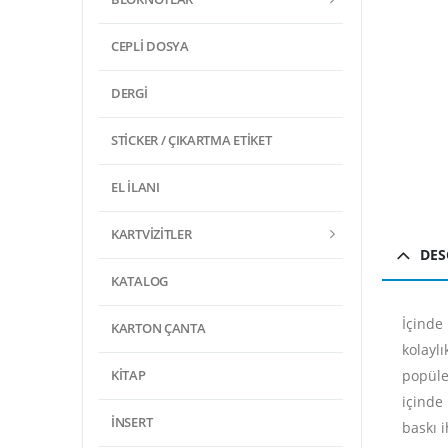
CEPLI DOSYA
DERGI
STICKER / ÇIKARTMA ETIKET
EL İLANI
KARTVIZITLER
DES
KATALOG
İçinde
KARTON ÇANTA
kolayl
popüler
KITAP
içinde
İNSERT
baskı 