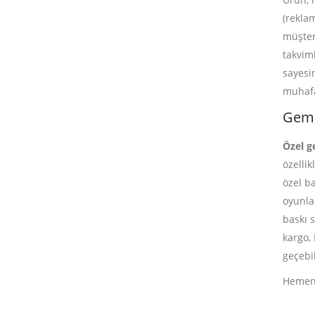
(rekla
müşter
takvim
sayesi
muhafa
Gemic
Özel g
özelli
özel b
oyunlar
baskı 
kargo,
geçebil
Hemen