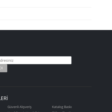
LERİ
Güvenli Alışveriş
Katalog Baskı