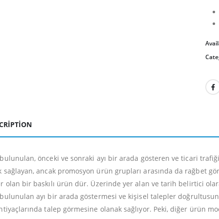
Avail
Cate
CRIPTION
 bulunulan, önceki ve sonraki ayı bir arada gösteren ve ticari trafi
ık sağlayan, ancak promosyon ürün grupları arasında da rağbet g
 olan bir baskılı ürün dür. Üzerinde yer alan ve tarih belirtici olar
 bulunulan ayı bir arada göstermesi ve kişisel talepler doğrultusun
ihtiyaçlarında talep görmesine olanak sağlıyor. Peki, diğer ürün m