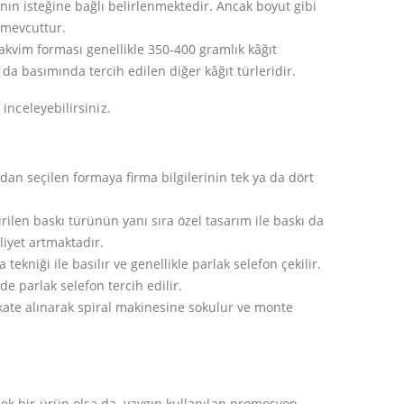
26 Aralık 2019
anın isteğine bağlı belirlenmektedir. Ancak boyut gibi
27 Kasım 2019
i mevcuttur.
lı
Kartvizit Ölçüleri ve Kullanılan Kağıt
takvim forması genellikle 350-400 gramlık kâğıt
Matbaa Baskı Önce
Gramajları Nelerdir
a basımında tercih edilen diğer kâğıt türleridir.
Aşamaları (Doğru B
Read More
inceleyebilirsiniz.
Read More
an seçilen formaya firma bilgilerinin tek ya da dört
irilen baskı türünün yanı sıra özel tasarım ile baskı da
iyet artmaktadır.
ekniği ile basılır ve genellikle parlak selefon çekilir.
e parlak selefon tercih edilir.
kate alınarak spiral makinesine sokulur ve monte
cek bir ürün olsa da, yaygın kullanılan promosyon