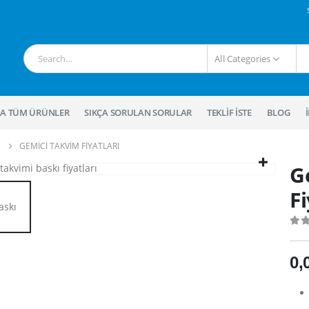
All Categories
A TÜM ÜRÜNLER
SIKÇA SORULAN SORULAR
TEKLIF İSTE
BLOG
GEMICI TAKVIM FIYATLARI
G
Fi
0
o
0,