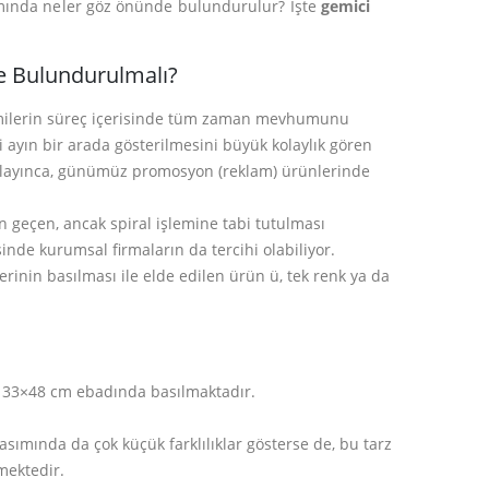
ımında neler göz önünde bulundurulur? İşte
gemici
e Bulundurulmalı?
gemilerin süreç içerisinde tüm zaman mevhumunu
i ayın bir arada gösterilmesini büyük kolaylık gören
başlayınca, günümüz promosyon (reklam) ürünlerinde
 geçen, ancak spiral işlemine tabi tutulması
nde kurumsal firmaların da tercihi olabiliyor.
rinin basılması ile elde edilen ürün ü, tek renk ya da
da 33×48 cm ebadında basılmaktadır.
sımında da çok küçük farklılıklar gösterse de, bu tarz
mektedir.