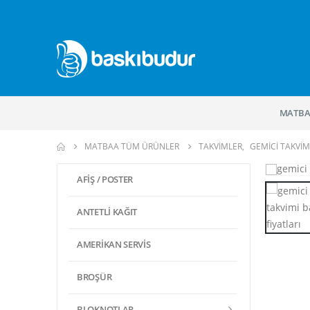
MATBA
MATBAA TÜM ÜRÜNLER
TAKVIMLER
,
GEMICI TAKVIM
AFIŞ / POSTER
ANTETLI KAĞIT
AMERIKAN SERVIS
BROŞÜR
BLOKNOTLAR