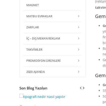
(rekla
MAGNET
takvim
Gemi
MATBU EVRAKLAR
G
ZARFLAR
yi
fi
İÇ – DIŞ MEKAN REKLAM
bi
Ba
TAKVIMLER
ne
Ge
PROMOSYON ÜRÜNLERI
d
2020 AJANDA
Gemi
G
Son Blog Yazıları
33
Sö
pr