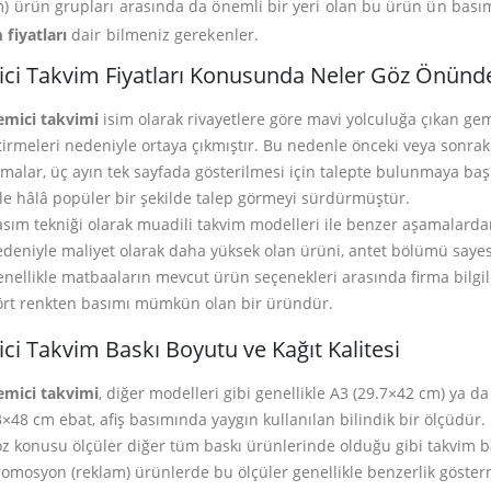
m) ürün grupları arasında da önemli bir yeri olan bu ürün ün bas
 fiyatları
dair bilmeniz gerekenler.
ci Takvim Fiyatları Konusunda Neler Göz Önünd
emici takvimi
isim olarak rivayetlere göre mavi yolculuğa çıkan 
tirmeleri nedeniyle ortaya çıkmıştır. Bu nedenle önceki veya sonrak
rmalar, üç ayın tek sayfada gösterilmesi için talepte bulunmaya 
le hâlâ popüler bir şekilde talep görmeyi sürdürmüştür.
sım tekniği olarak muadili takvim modelleri ile benzer aşamalardan
deniyle maliyet olarak daha yüksek olan ürüni, antet bölümü sayesi
nellikle matbaaların mevcut ürün seçenekleri arasında firma bilgile
ört renkten basımı mümkün olan bir üründür.
ci Takvim Baskı Boyutu ve Kağıt Kalitesi
emici takvimi
, diğer modelleri gibi genellikle A3 (29.7×42 cm) ya 
×48 cm ebat, afiş basımında yaygın kullanılan bilindik bir ölçüdür.
z konusu ölçüler diğer tüm baskı ürünlerinde olduğu gibi takvim ba
omosyon (reklam) ürünlerde bu ölçüler genellikle benzerlik göster