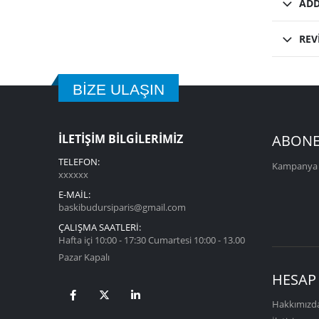
ADD
REV
BİZE ULAŞIN
İLETİŞİM BİLGİLERİMİZ
ABONE
TELEFON:
Kampanya v
xxxxxx
E-MAİL:
baskibudursiparis@gmail.com
ÇALIŞMA SAATLERİ:
Hafta içi 10:00 - 17:30 Cumartesi 10:00 - 13.00
Pazar Kapalı
HESAP
Hakkımızd