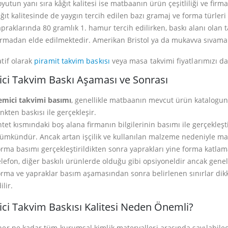
20
27 Aralık 2019
yutun yanı sıra kâğıt kalitesi ise matbaanın ürün çeşitliliği ve firm
ğıt kalitesinde de yaygın tercih edilen bazı gramaj ve forma türler
lışması Hazırlarken
Antetli Kağıt Örnekleri – En Başarı
praklarında 80 gramlık 1. hamur tercih edilirken, baskı alanı olan 
sı Gereken 10 Hata
Çalışma Örnekleri
rmadan elde edilmektedir. Amerikan Bristol ya da mukavva sıvama d
Read More
atif olarak
piramit takvim baskısı
veya masa takvimi fiyatlarımızı da 
ci Takvim Baskı Aşaması ve Sonrası
emici takvimi basımı
, genellikle matbaanın mevcut ürün katalogund
nkten baskısı ile gerçekleşir.
tet kısmındaki boş alana firmanın bilgilerinin basımı ile gerçekleşt
mkündür. Ancak artan işçilik ve kullanılan malzeme nedeniyle mal
rma basımı gerçekleştirildikten sonra yaprakları yine forma katlama t
lefon, diğer baskılı ürünlerde olduğu gibi opsiyoneldir ancak geneld
rma ve yapraklar basım aşamasından sonra belirlenen sınırlar dik
ilir.
ci Takvim Baskısı Kalitesi Neden Önemli?
her ne kadar tüm kurumsal kimlik materyalleri arasında sayılabile