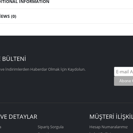
ITIONAL INFORMATION
IEWS (0)
 BÜLTENİ
e İndirimlerden Haberdar Olmak İçin Kaydolun.
 VE DETAYLAR
MÜŞTERİ İLİŞKİ
a
Sipariş Sorgula
Hesap Numaralarımız