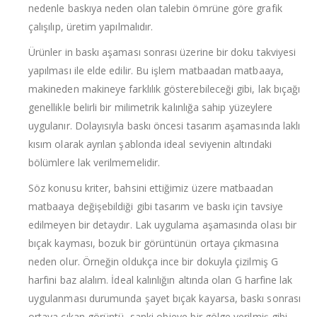
nedenle baskıya neden olan talebin ömrüne göre grafik
çalışılıp, üretim yapılmalıdır.
Ürünler in baskı aşaması sonrası üzerine bir doku takviyesi
yapılması ile elde edilir. Bu işlem matbaadan matbaaya,
makineden makineye farklılık gösterebileceği gibi, lak bıçağı
genellikle belirli bir milimetrik kalınlığa sahip yüzeylere
uygulanır. Dolayısıyla baskı öncesi tasarım aşamasında laklı
kısım olarak ayrılan şablonda ideal seviyenin altındaki
bölümlere lak verilmemelidir.
Söz konusu kriter, bahsini ettiğimiz üzere matbaadan
matbaaya değişebildiği gibi tasarım ve baskı için tavsiye
edilmeyen bir detaydır. Lak uygulama aşamasında olası bir
bıçak kayması, bozuk bir görüntünün ortaya çıkmasına
neden olur. Örneğin oldukça ince bir dokuyla çizilmiş G
harfini baz alalım. İdeal kalınlığın altında olan G harfine lak
uygulanması durumunda şayet bıçak kayarsa, baskı sonrası
ortaya çıkan görüntü, sanki objeye bir gölge verilmiş gibi,