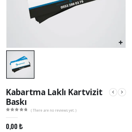
Kabartma Laklı Kartvizit
Baskı
( There are no reviews yet. )
0
out of 5
0,00
₺