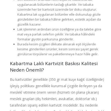
uygulanacak bölümlerin taslağı çıkartılır. Ve tabaka
üzerinde her bir kartvizit üzerinde bir doku oluşturur.
Kabartma lak uygulanan bölümler elle dokunulup gözle
görülebilen bir tabaka hâline gelirken, estetik açıdan da
güzellik kazanır.
Lak işleminin ardından ürün özelliğine ya da talebe göre
mat veya parlak selefon çekilir. Ve tabaka hâlindeki
formalar giyotin parkuruna gönderilir.
Burada kesim çizgileri dikkate alınarak eşit ölçülerde
kesime gönderilen ürünler, kesim sonrası şayet gerek
görülürse törpülenir ve paketlenmeye hazır hâle gelir.
Kabartma Laklı Kartvizit Baskısı Kalitesi
Neden Önemli?
Bu kartvizitler genellikle (350 gr mat kuşe kağıt özelliğinde)
işleyiş politikası genellikle kurumsal çizgide ilerleyen ya da
meslekî vitrinine önem veren (hizmeti ön plana çıkaran)
meslek grupları (diş hekimleri, avukatlar, doktorlar vb.)
tarafından sipariş edilen kartvizit modelidir. Bu nedenle