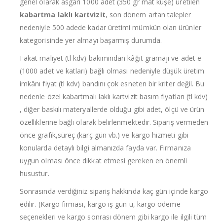
genel olarak asgarî 1000 adet (350 gr mat kuşe) üretilen
kabartma laklı kartvizit
, son dönem artan talepler
nedeniyle 500 adede kadar üretimi mümkün olan ürünler
kategorisinde yer almayı başarmış durumda.
Fakat maliyet (tl kdv) bakımından kâğıt gramajı ve adet e
(1000 adet ve katları) bağlı olması nedeniyle düşük üretim
imkânı fiyat (tl kdv) bandını çok esneten bir kriter değil. Bu
nedenle özel kabartmalı laklı kartvizit basım fiyatları (tl kdv)
, diğer baskılı materyallerde olduğu gibi adet, ölçü ve ürün
özelliklerine bağlı olarak belirlenmektedir. Sipariş vermeden
önce grafik,süreç (karç gün vb.) ve kargo hizmeti gibi
konularda detaylı bilgi almanızda fayda var. Firmanıza
uygun olması önce dikkat etmesi gereken en önemli
husustur.
Sonrasında verdiğiniz sipariş hakkında kaç gün içinde kargo
edilir. (Kargo firması, kargo iş gün ü, kargo ödeme
seçenekleri ve kargo sonrası dönem gibi kargo ile ilgili tüm