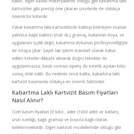
kalite, diğer baskılı materyallerde olduğu gibi kabartma laklı
kartvizitler gibi prestiji öne çıkaran ürünlerde de oldukça
önemli bir kriterdir.
Fakat kabartma laklı kartvizitlerde kaliteyi belirleyen esaslar
yalnızca kağıt kalitesi (mat vb.) gramaj, kullanılan boya, ve
uygulanan işçilik değil, kabartma dokunun profesyonelliğiyle
de ortaya çıkar. Şayet lak işlemi standart olarak kabul
edilen kriterler dikkate alınarak doğru teknikler ile
uygulanmazsa, baskı sonrası sipariş de estetik açıdan kötü
sonuç elde edilir. Bu nedenle önce kalite, kabartma laklı
kartvizit basımında oldukça en önemli faktördür.
Kabartma Laklı Kartvizit Basım Fiyatları
Nasıl Alınır?
Özel basım fiyatları (tl kdv) , adet (1000 adet ve katları),
ürün özelliği, kağıt gramajı ve boyuta bağlı olarak
belirlenmektedir. Diğer kartvizit modellerinde olduğu gibi