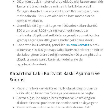
Diğer tüm baskılı materyallerde olduğu gibi
kabartma laklı
kartvizit
üretiminde de milimetrik farklılıklar olabilir.
Örneğin standart olarak kabul gören 8×5 cm ölçüsü, bazı
matbaalarda 8.2×5.2 cm olabilirken bazı matbaalarda
8.6×5.6 cm olabilir.
Genellikle (350 gr mat kuşe ,ve 1000 adet katları vb.) 600-
800 gram arası kâğıt kalınlığı tercih edilirken, bazı
matbaalar düşük maliyetli ürün seçeneği sunmak için bu
gramaj seçeneğini 400 grama kadar çekebilmektedir.
Kabartma laklı kartvizit, genellikle
sıvama kartvizit
olarak
bilinen ve 500-800 gramaja sahip kartvizitlerde tercih edilse
de, talep gören ürün özelliği nedeniyle 400 gram gibi daha
düşük gramaja sahip kartvizit modellerine de
uygulanabilmektedir.
Kabartma Laklı Kartvizit Baskı Aşaması ve
Sonrası
Kabartma laklı kartvizit üretimi, ilk olarak oluşturulan ve
kalıbı alınan tasarımın formaya pozlanması ile başlar.
Forma ölçüsüne bağlı olarak taşırma ve kesim çizgileri
dikkate alınarak pozlanan tasarımlar, seri baskıya girer.
Seri baskının ardından özel bıçak ile kabartma lak